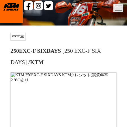
KTM TOKAI KTM東海
Facebook
instagram
Twitter
中古車
250EXC-F SIXDAYS
[250 EXC-F SIX
DAYS]
/KTM