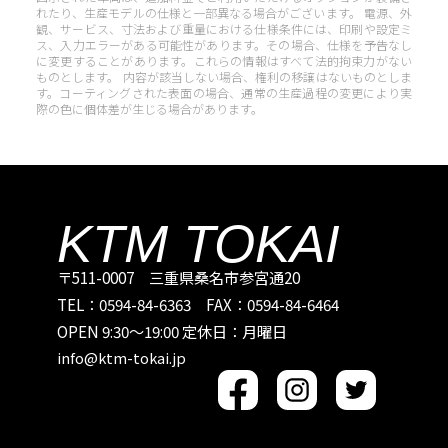
れたり、生産モデルの仕様と一部異なる場合がございます。 電源、外
観、サービス、寸法および重量における仕様条件には、印刷や設定ミ
ス、入力エラーがある可能性があります。その場合、仕様を予告なし
に変更することがあります。これらの情報はすべて法的拘束力がない
ものとします。 内容が該当しない場合、権利の移譲はないものとしま
す。コーティングされた表面の場合、通常の生産過程の変更により実
際の色に個体差が生じる場合があります。
KTM TOKAI
〒511-0007 三重県桑名市参宮通20
TEL：0594-84-6363 FAX：0594-84-6464
OPEN 9:30～19:00 定休日：月曜日
info@ktm-tokai.jp
Facebook
instagram
Twitter