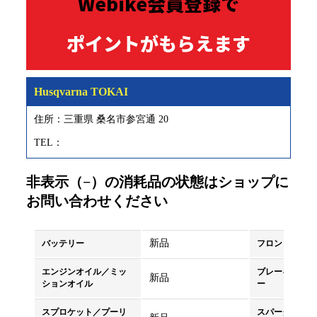
Webike会員登録で
ポイントがもらえます
Husqvarna TOKAI
住所：三重県 桑名市参宮通 20
0594-84-6363
TEL：
非表示（−）の消耗品の状態はショップに
お問い合わせください
新品
バッテリー
フロントタイヤ
エンジンオイル／ミッ
ブレーキパッド
新品
ションオイル
ー
スプロケット／プーリ
スパークプラグ