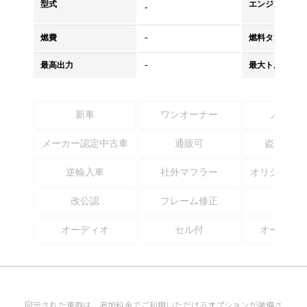
型式
エンジンタイプ
-
-
燃費
燃料タンク容量
-
最高出力
最大トルク
新車
ワンオーナー
ノーマ
メーカー認定中古車
通販可
盗難防止
逆輸入車
社外マフラー
オリジナル
改公認
フレーム修正
現状販
オーディオ
セル付
オートマ
図示された車両は、追加料金でご利用いただけるオプションが装備さ